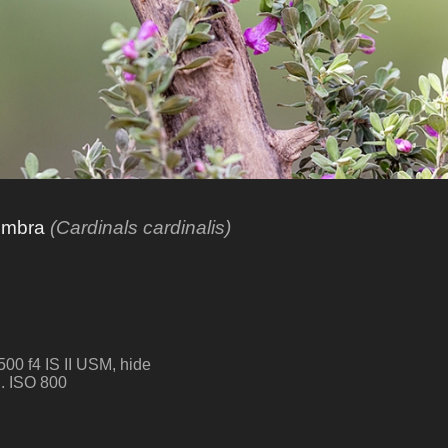
hembra
(Cardinals cardinalis)
0 f4 IS II USM, hide
g. ISO 800