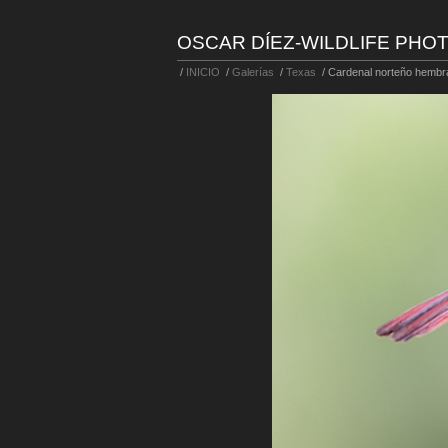
OSCAR DÍEZ-WILDLIFE PH
/
INICIO
/
Galerías
/
Texas
/
Cardenal norteño hembra