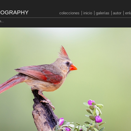
OTOGRAPHY
colecciones
inicio
galerías
autor
enl
...